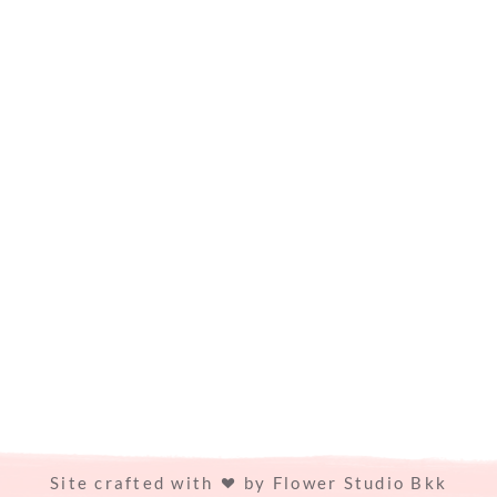
Site crafted with
by
Flower Studio Bkk