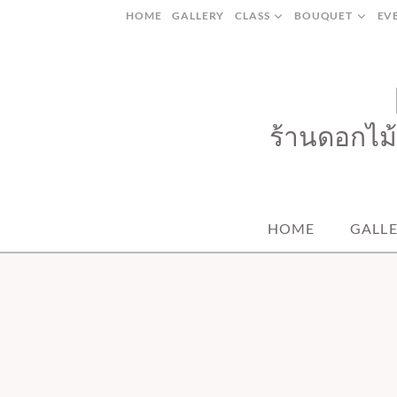
Skip
HOME
GALLERY
CLASS
BOUQUET
EV
to
content
ร้านดอกไม้
HOME
GALL